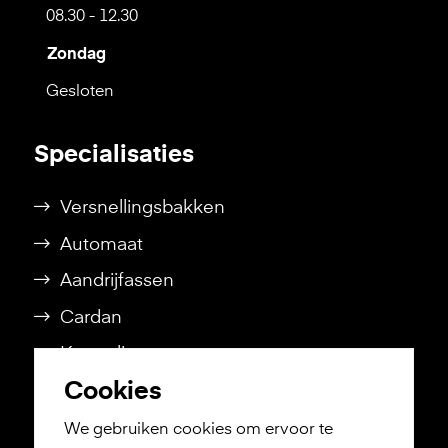
08.30 - 12.30
Zondag
Gesloten
Specialisaties
Versnellingsbakken
Automaat
Aandrijfassen
Cardan
Koppeling
Cookies
Tussenbak
We gebruiken cookies om ervoor te